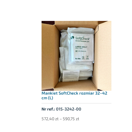
Mankiet SoftCheck rozmiar 32–42
cm (L)
Nr ref.:
015-3242-00
Zakres
572,40
zł
–
590,75
zł
cen: