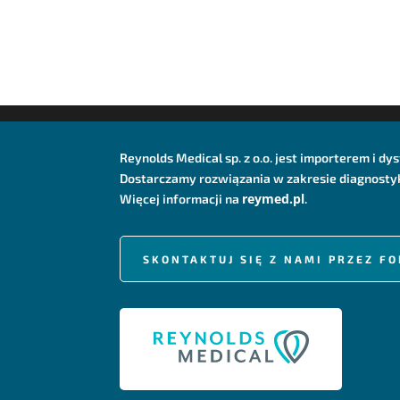
od
572,40 zł
do
590,75 zł
Reynolds Medical sp. z o.o. jest importerem i 
Dostarczamy rozwiązania w zakresie diagnostyki
reymed.pl
Więcej informacji na
.
SKONTAKTUJ SIĘ Z NAMI PRZEZ 