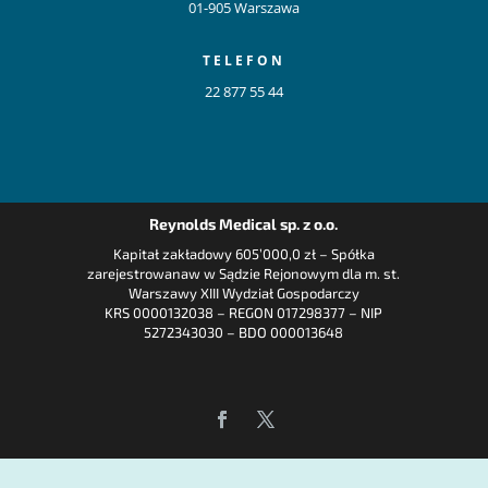
01-905 Warszawa
TELEFON
22 877 55 44
Reynolds Medical sp. z o.o.
Kapitał zakładowy 605’000,0 zł – Spółka
zarejestrowanaw w Sądzie Rejonowym dla m. st.
Warszawy XIII Wydział Gospodarczy
KRS 0000132038 – REGON 017298377 – NIP
5272343030 – BDO 000013648