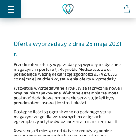
0
Oferta wyprzedaży z dnia 25 maja 2021
r.
Przedmiotem oferty wyprzedaży są wyroby medyczne z
magazynu importera tj. Reynolds Medical sp. z o.o,
posiadające ważną deklarację zgodności 93/42/EWG
co najmniej na dzień wystawienia oferty wyprzedaży.
Wszystkie wyprzedawane artykuły są fabrycznie nowe i
oryginalnie zapakowane. Wybrane egzemplarze mogą
posiadać dodatkowe oznaczenie serwisu, jeżeli były
przedmiotem losowej kontroli jakości.
Dostępne ilości są ograniczone do podanego stanu
magazynowego dla wskazanych na zdjęciach
egzemplarzy artykułów oznaczonych numerem partii.
Gwarancja 3 miesiące od daty sprzedaży, zgodnie z
warunkami gwarancji dostępnymi pod adresem