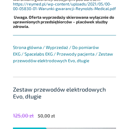
https://reymed.pl/wp-content/uploads/2021/05/00-
00-05830-01-Warunki-gwarancji-Reynolds-Medical.pdf
Uwaga. Oferta wyprzedaży skierowana wyłącznie do
uprawnionych przedsiębiorców – placówek służby
zdrowia.
Strona główna
/
Wyprzedaż
/
Do pomiarów
EKG
/
Spacelabs EKG
/
Przewody pacjenta
/
Zestaw
przewodów elektrodowych Evo, długie
Zestaw przewodów elektrodowych
Evo, długie
125,00
zł
Pierwotna
Aktualna
50,00
zł
cena
cena
wynosiła:
wynosi: