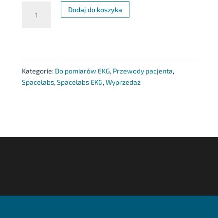
ilość
Dodaj do koszyka
Zestaw
przewodów
elektrodowych
Evo,
długie
Kategorie:
Do pomiarów EKG
,
Przewody pacjenta
,
Spacelabs
,
Spacelabs EKG
,
Wyprzedaż