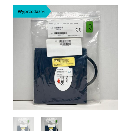
wynosiła:
wynosi:
Wyprzedaż %
120,20 zł.
84,14 zł.