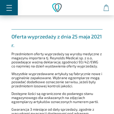
0
Oferta wyprzedaży z dnia 25 maja 2021
r.
Przedmiotem oferty wyprzedaży są wyroby medyczne z
magazynu importera tj. Reynolds Medical sp. z o.o,
posiadające ważną deklarację zgodności 93/42/EWG
co najmniej na dzień wystawienia oferty wyprzedaży.
Wszystkie wyprzedawane artykuły są fabrycznie nowe i
oryginalnie zapakowane. Wybrane egzemplarze mogą
posiadać dodatkowe oznaczenie serwisu, jeżeli były
przedmiotem losowej kontroli jakości.
Dostępne ilości są ograniczone do podanego stanu
magazynowego dla wskazanych na zdjęciach
egzemplarzy artykułów oznaczonych numerem partii.
Gwarancja 3 miesiące od daty sprzedaży, zgodnie z
warunkami gwarancji dostępnymi pod adresem