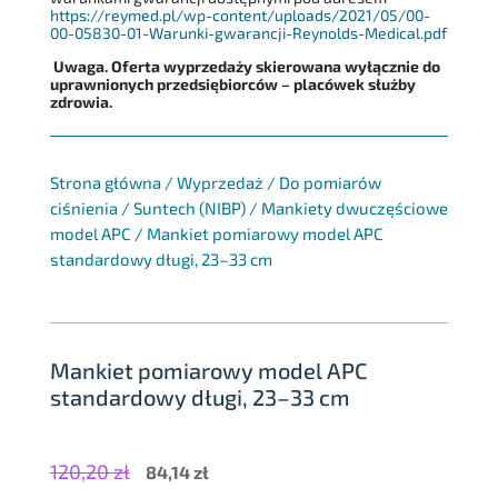
https://reymed.pl/wp-content/uploads/2021/05/00-
00-05830-01-Warunki-gwarancji-Reynolds-Medical.pdf
Uwaga. Oferta wyprzedaży skierowana wyłącznie do
uprawnionych przedsiębiorców – placówek służby
zdrowia.
Strona główna
/
Wyprzedaż
/
Do pomiarów
ciśnienia
/
Suntech (NIBP)
/
Mankiety dwuczęściowe
model APC
/
Mankiet pomiarowy model APC
standardowy długi, 23–33 cm
Mankiet pomiarowy model APC
standardowy długi, 23–33 cm
120,20
zł
Pierwotna
Aktualna
84,14
zł
cena
cena