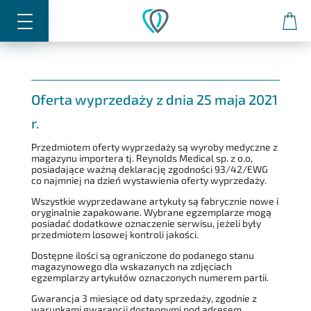
0
Oferta wyprzedaży z dnia 25 maja 2021
r.
Przedmiotem oferty wyprzedaży są wyroby medyczne z
magazynu importera tj. Reynolds Medical sp. z o.o,
posiadające ważną deklarację zgodności 93/42/EWG
co najmniej na dzień wystawienia oferty wyprzedaży.
Wszystkie wyprzedawane artykuły są fabrycznie nowe i
oryginalnie zapakowane. Wybrane egzemplarze mogą
posiadać dodatkowe oznaczenie serwisu, jeżeli były
przedmiotem losowej kontroli jakości.
Dostępne ilości są ograniczone do podanego stanu
magazynowego dla wskazanych na zdjęciach
egzemplarzy artykułów oznaczonych numerem partii.
Gwarancja 3 miesiące od daty sprzedaży, zgodnie z
warunkami gwarancji dostępnymi pod adresem