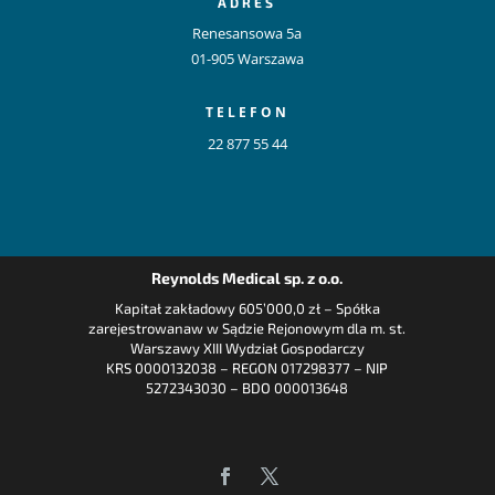
ADRES
Renesansowa 5a
01-905 Warszawa
TELEFON
22 877 55 44
Reynolds Medical sp. z o.o.
Kapitał zakładowy 605’000,0 zł – Spółka
zarejestrowanaw w Sądzie Rejonowym dla m. st.
Warszawy XIII Wydział Gospodarczy
KRS 0000132038 – REGON 017298377 – NIP
5272343030 – BDO 000013648