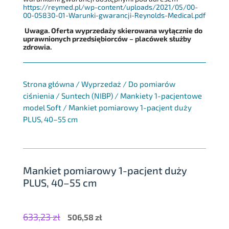
https://reymed.pl/wp-content/uploads/2021/05/00-
00-05830-01-Warunki-gwarancji-Reynolds-Medical.pdf
Uwaga. Oferta wyprzedaży skierowana wyłącznie do
uprawnionych przedsiębiorców – placówek służby
zdrowia.
Strona główna
/
Wyprzedaż
/
Do pomiarów
ciśnienia
/
Suntech (NIBP)
/
Mankiety 1-pacjentowe
model Soft
/
Mankiet pomiarowy 1-pacjent duży
PLUS, 40–55 cm
Mankiet pomiarowy 1-pacjent duży
PLUS, 40–55 cm
633,23
zł
Pierwotna
Aktualna
506,58
zł
cena
cena