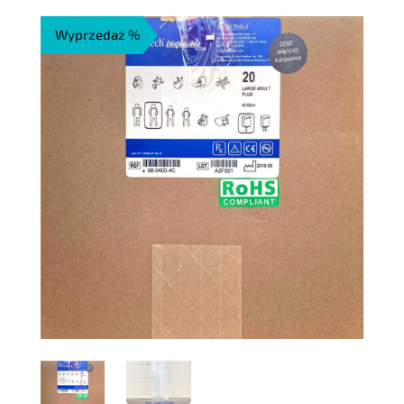
wynosiła:
wynosi:
Wyprzedaż %
633,23 zł.
506,58 zł.