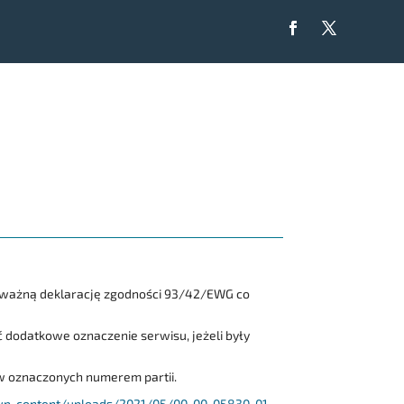
e ważną deklarację zgodności 93/42/EWG co
dodatkowe oznaczenie serwisu, jeżeli były
w oznaczonych numerem partii.
/wp-content/uploads/2021/05/00-00-05830-01-