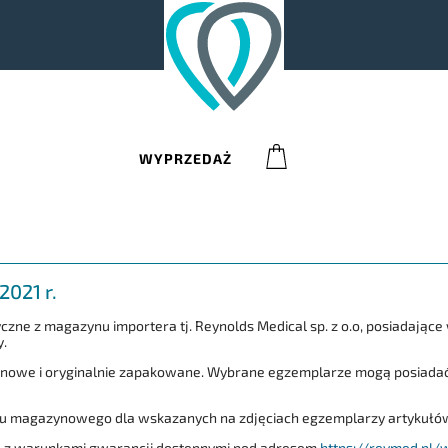
0
WYPRZEDAŻ
2021 r.
ne z magazynu importera tj. Reynolds Medical sp. z o.o, posiadając
y.
 nowe i oryginalnie zapakowane. Wybrane egzemplarze mogą posiadać 
anu magazynowego dla wskazanych na zdjęciach egzemplarzy artykułó
ie z warunkami gwarancji dostępnymi pod adresem
https://reymed.pl