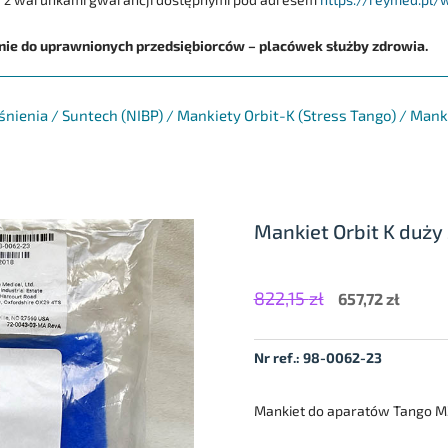
ie do uprawnionych przedsiębiorców – placówek służby zdrowia.
śnienia
/
Suntech (NIBP)
/
Mankiety Orbit-K (Stress Tango)
/
Manki
Mankiet Orbit K duży
822,15
zł
Pierwotna
Aktual
657,72
zł
cena
cena
wynosiła:
wynosi
Nr ref.:
98-0062-23
822,15 zł.
657,72 
Mankiet do aparatów Tango M