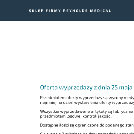
SKLEP FIRMY REYNOLDS MEDICAL
Oferta wyprzedaży z dnia 25 maja 
Przedmiotem oferty wyprzedaży są wyroby medycz
najmniej na dzień wystawienia oferty wyprzedaż
Wszystkie wyprzedawane artykuły są fabrycznie
przedmiotem losowej kontroli jakości.
Dostępne ilości są ograniczone do podanego st
Gwarancja 3 miesiące od daty sprzedaży, zgodn