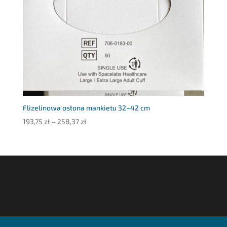
Flizelinowa osłona mankietu 32–42 cm
Zakres
193,75
zł
–
258,37
zł
cen:
od
193,75 zł
do
258,37 zł