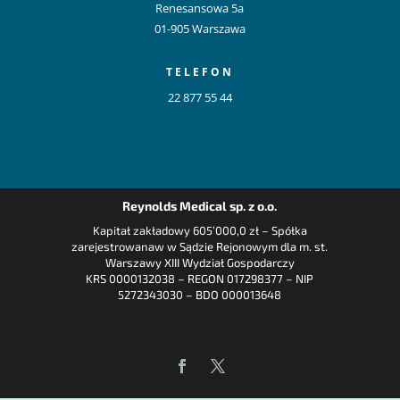
Renesansowa 5a
01-905 Warszawa
TELEFON
22 877 55 44
Reynolds Medical sp. z o.o.
Kapitał zakładowy 605’000,0 zł – Spółka
zarejestrowanaw w Sądzie Rejonowym dla m. st.
Warszawy XIII Wydział Gospodarczy
KRS 0000132038 – REGON 017298377 – NIP
5272343030 – BDO 000013648