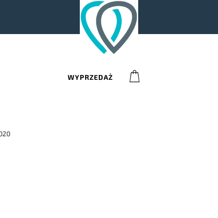
0
WYPRZEDAŻ
020