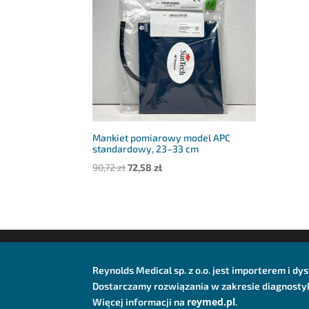
Mankiet pomiarowy model APC
standardowy, 23–33 cm
Pierwotna
Aktualna
90,72
zł
72,58
zł
cena
cena
wynosiła:
wynosi:
90,72 zł.
72,58 zł.
Reynolds Medical sp. z o.o. jest importerem i 
Dostarczamy rozwiązania w zakresie diagnostyki
reymed.pl
Więcej informacji na
.